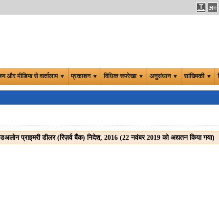
षण और मीडिया से वार्तालाप ▼
प्रकाशन ▼
विधिक रूपरेखा ▼
अनुसंधान ▼
सांख्यिकी ▼
टैंडअलोन प्राइमरी डीलर (रिज़र्व बैंक) निदेश, 2016 (22 नवंबर 2019 को अद्यतन किया गया)