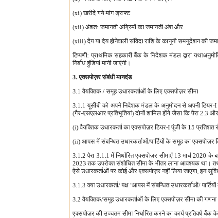
(xi) खरीदे गये मांग ड्राफ्ट
(xii) अंशत: जमानती अग्रिमों का जमानती अंश और
(xiii) देय या देय होनेवाली संविदा राशि के कानूनी समनुदेशन की जम
टिप्पणी: प्राथमिक सहकारी बैंक के निदेशक मंडल द्वारा यथाअनुम
निर्बाध हुंडियां मानी जाएंगी।
3. एक्सपोज़र संबंधी मानदंड
3.1 वैयक्तिक / समूह उधारकर्ताओं के लिए एक्सपोज़र सीमा
3.1.1 यूसीबी को अपने निदेशक मंडल के अनुमोदन से अपनी टियर-I पू
(गैर-एसएलआर प्रतिभूतियां) दोनों शामिल होंगे जैसा कि पैरा 2.3 और 
(i) वैयक्तिक उधारकर्ता का एक्सपोज़र टियर-I पूंजी के 15 प्रतिश
(ii) आपस में संबन्धित उधारकर्ताओं/पार्टियों के समूह का एक्सपोज़
3.1.2 पैरा 3.1.1 में निर्धारित एक्सपोज़र सीमाएँ 13 मार्च 2020 क
2023 तक उपरोक्त संशोधित सीमा के भीतर लाना आवश्यक था। तथापि
ऐसे उधारकर्ताओं पर कोई और एक्सपोज़र नहीं लिया जाएगा, इन सु
3.1.3 क्या उधारकर्ता/ पक्ष ‘आपस में संबन्धित उधारकर्ताओं/ पार्टियो
3.2 वैयक्तिक/समूह उधारकर्ताओं के लिए एक्सपोज़र सीमा की गणना
एक्सपोज़र की उच्चतम सीमा निर्धारित करने का कार्य प्रतिवर्ष बै