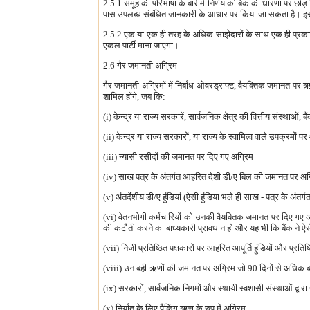
2.5.1 समूह की परिभाषा के बारे में निर्णय को बैंक की धारणा पर छो
पास उपलब्ध संबंधित जानकारी के आधार पर किया जा सकता है। इस बारे 
2.5.2 एक या एक ही तरह के अधिक साझेदारों के साथ एक ही प्रकार के क
एकल पार्टी माना जाएगा।
2.6 गैर जमानती अग्रिम
गैर जमानती अग्रिमों में निर्बाध ओवरड्राफ्ट, वैयक्तिक जमानत पर ऋण
शामिल होंगे, जब कि:
(i) केन्द्र या राज्य सरकारें, सार्वजनिक क्षेत्र की वित्तीय संस्थाओं, ब
(ii) केन्द्र या राज्य सरकारों, या राज्य के स्वामित्व वाले उपक्रमो
(iii) न्यासी रसीदों की जमानत पर दिए गए अग्रिम
(iv) साख पत्र के अंतर्गत आहरित देशी डी/ए बिल की जमानत पर अग
(v) अंतर्देशीय डी/ए हुंडियां (ऐसी हुंडिया भले ही साख - पत्र के 
(vi) वेतनभोगी कर्मचारियों को उनकी वैयक्तिक जमानत पर दिए गए अग्रि
की कटौती करने का बाध्यकारी प्रावधान हो और यह भी कि बैंक ने ऐसे 
(vii) निजी प्रतिष्ठित पक्षकारों पर आहरित आपूर्ति हुंडियों और प्
(viii) उन बही ऋणों की जमानत पर अग्रिम जो 90 दिनों से अधिक ब
(ix) सरकारों, सार्वजनिक निगमों और स्थायी स्वशासी संस्थाओं द्वारा
(x) निर्यात के लिए पैकिंग ऋण के रुप में अग्रिम