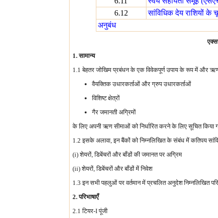
6.11
स्वयं सहायता समूह (एसए
6.12
सांविधिक देय राशियों के च
अनुबंध
एक्स
1. सामान्य
1.1 बेहतर जोखिम प्रबंधन के एक विवेकपूर्ण उपाय के रूप में और ऋण 
वैयक्तिक उधारकर्ताओं और ग्रुप उधारकर्ताओं
विशिष्ट क्षेत्रों
गैर जमानती अग्रिमों
के लिए अपनी ऋण सीमाओं को निर्धारित करने के लिए सूचित किया ग
1.2 इसके अलावा, इन बैंकों को निम्नलिखित के संबंध में कतिपय स
(i) शेयरों, डिबेंचरों और बाँडों की जमानत पर अग्रिम
(ii) शेयरों, डिबेंचरों और बाँडों में निवेश
1.3 इन सभी पहलुओं पर वर्तमान में प्रचलित अनुदेश निम्नलिखित परिच्छेदो
2. परिभाषाएँ
2.1 टियर-I पूंजी