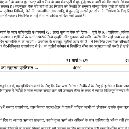
ए जाने के कारण तुलनपत्र की तारीख के बाद शेयरपूंजी में हुई वृद्धि अथवा कमी को बैंक अपने निदेश
 सकता है। तदनुसार, बैंक यदि चाहे तो 30 सितंबर की स्थिति के अनुसार मौजूदा शेयर पूंजी की राशि को ह
कर पूंजीगत निधियों, जैसे कि अर्धवार्षिक लाभ आदि, में हुई वृद्धि एक्सपोज़र सीमा के निर्धारण के लिए ह
ा को ध्यान में रखकर निर्धारित की गई सीमा से अधिक जोखिम नहीं उठाते हैं।
्यवर्ग के ऋण यानि प्रति उधारकर्ता
₹
25 लाख मूल्य या बैंक की टियर-। पूंजी के 0.4 प्रतिशत (अध
-आकार श्रेणियों के अंतर्गत पोर्टफोलियो प्रवृत्ति और गुणवत्ता की समीक्षा करेंगे और जहां आवश्यक
ें दिए गए तरीके से की जाएगी। उपरोक्त के बावजूद, यूसीबी ऊपर पैरा 3.1 में निर्धारित एक्सपोजर सीमाओ
 गैर-निधियुक्त एक्सपोज़र से है। जो यूसीबी वर्तमान में निर्धारित सीमा का अनुपालन नहीं करते हैं, उन
31 मार्च 2025
31
ों का न्यूनतम प्रतिशत →
40%
नुमोदन से, यह सुनिश्चित करने के लिए कि बैंक ऋण निर्माण गतिविधियों के लिए ही इस्तेमाल किया जाता
ित पैराग्राफ में निर्देशों के तहत स्थावर संपदा ऋण की उच्चतम सीमा के संबंध में व्यापक विवेकपूर्ण मानदंड त
में समग्र एक्सपोजर, प्राथमिकता प्राप्त क्षेत्र के रूप में वर्गीकृत ऋणों को छोड़कर, उसके कुल ऋ
्तियों को दिए गए आवास ऋण को छोड़कर, उसके कुल ऋणों और अग्रिमों के पांच प्रतिशत से अधिक नहीं हो
 करनेवाले ठेकेदारों को उनकी निमार्ण सामग्री की जमानत पर दिए गए कार्यशील पूंजी ऋण निर्धारित सीमा में