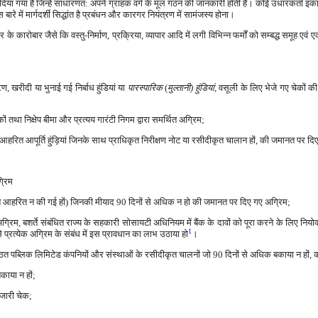
ड़ दिया गया है जिन्हें साधारणत: अपने ग्राहक वर्ग के मूल गठन की जानकारी होती है। कोई उधारकर्ता 
में मार्गदर्शी सिद्धांत है प्रबंधन और कारगर नियंत्रण में सामंजस्य होना।
ारोबार जैसे कि वस्तु-निर्माण, प्रक्रिया, व्यापार आदि में लगी विभिन्न फर्मों को सम्बद्ध समूह एवं ए
, खरीदी या भुनाई गई निर्बाध हुंडियां या
पारस्पारिक
(
मुल्तानी) हुंडियां
, वसूली के लिए भेजे गए चेकों
ैंकों तथा निक्षेप बीमा और प्रत्यय गारंटी निगम द्वारा समर्थित अग्रिम;
ं पर आहरित आपूर्ति हुंड़ियां जिनके साथ प्राधिकृत निरीक्षण नोट या रसीदीकृत चालान हों, की जमानत पर द
्रिम
अंतर्गत आहरित न की गई हों) जिनकी मीयाद 90 दिनों से अधिक न हो की जमानत पर दिए गए अग्रिम;
म, बशर्ते संबंधित राज्य के सहकारी सोसायटी अधिनियम में बैंक के दावों को पूरा करने के लिए नियोक्ता
1
प्रत्येक अग्रिम के संबंध में इस प्रावधान का लाभ उठाया हो
।
रतिष्ठित पब्लिक लिमिटेड कंपनियों और संस्थाओं के रसीदीकृत चालनों जो 90 दिनों से अधिक बकाया न हों
काया न हों;
 जारी चेक;