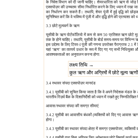
के निवेश विभाग को दी जानी चाहिए। शेयरधारिता को ऋण से जोड़ दि
एक्सपोज़र की उच्चतम सीमा निर्धारित करने के लिए ध्यान में रखा जा
का निर्धारण कर सकते हैं। तथापि, शेयर पूंजी में हुई वृद्धि को छोड़
सुनिश्चित करें कि वे भविष्य में पूंजी में और वृद्धि होने की प्रत्याश
3.3 छोटे मूल्यवर्ग के ऋण
यूसीबी के ऋण पोर्टफॉलियो में कम से कम 50 प्रतिशत ऋण छोटे मूल
तक के होने चाहिए। तथापि, यूसीबी के बोर्ड समय-समय पर विभिन्न ऋण
इस उद्देश्य के लिए टियर-I पूंजी की गणना उपरोक्त पैराग्राफ 2.1 म
यहां ‘ऋण’ का तात्पर्य उधार के रूप में दिए गए गए सभी निधियुक्त और
आवश्यकताओं का अनुपालन करना होगा:
लक्ष्य तिथि →
कुल ऋण और अग्रिमों में छोटे मूल्य ऋण
3.4 स्थावर संपदा एक्‍सपोज़र मानदंड
3.4.1 यूसीबी को सूचित किया जाता है कि वे अपने निदेशक मंडल के अ
भारतीय रिज़र्व बैंक के दिशानिर्देशों को ध्यान में रखते हुए निम्‍नलिख
आवास/स्थावर संपदा की समग्र सीमाएं
3.4.2 यूसीबी का आवासीय बंधकों (व्यक्तियों को दिए गए आवास ऋण) 
होगा।
3.4.3 यूसीबी का स्थावर संपदा क्षेत्र में समग्र एक्सपोजर, व्यक
3.4.4 यूसीबी द्वारा बिना अग्रिम लिए अपेक्षाकृत छोटे निमार्ण कार्य